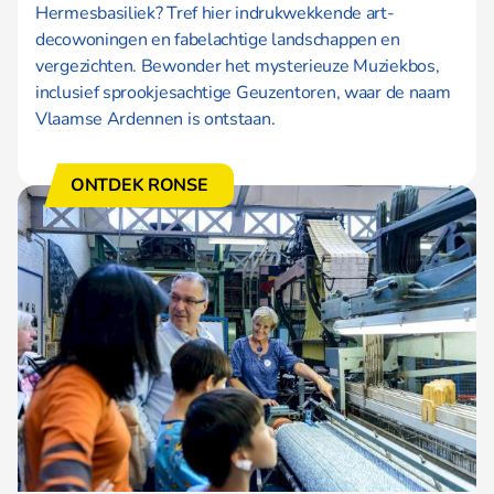
Hermesbasiliek? Tref hier indrukwekkende art-
decowoningen en fabelachtige landschappen en
vergezichten. Bewonder het mysterieuze Muziekbos,
inclusief sprookjesachtige Geuzentoren, waar de naam
Vlaamse Ardennen is ontstaan.
ONTDEK RONSE