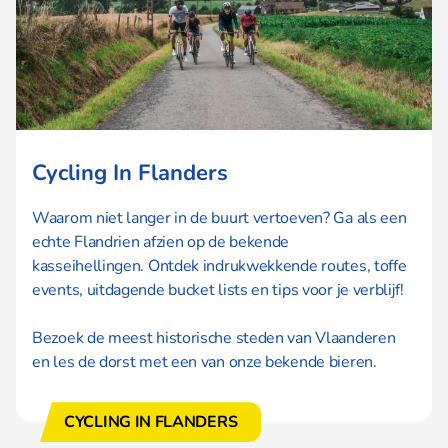
Cycling In Flanders
Waarom niet langer in de buurt vertoeven? Ga als een
echte Flandrien afzien op de bekende
kasseihellingen. Ontdek indrukwekkende routes, toffe
events, uitdagende bucket lists en tips voor je verblijf!
Bezoek de meest historische steden van Vlaanderen
en les de dorst met een van onze bekende bieren.
CYCLING IN FLANDERS